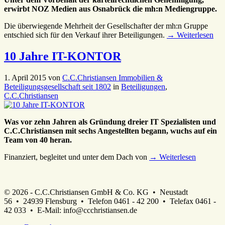
erwirbt NOZ Medien aus Osnabrück die mh:n Mediengruppe.
Die überwiegende Mehrheit der Gesellschafter der mh:n Gruppe
entschied sich für den Verkauf ihrer Beteiligungen.
→ Weiterlesen
10 Jahre IT-KONTOR
1. April 2015
von
C.C.Christiansen Immobilien &
Beteiligungsgesellschaft seit 1802
in
Beteiligungen
,
C.C.Christiansen
Was vor zehn Jahren als Gründung dreier IT Spezialisten und
C.C.Christiansen mit sechs Angestellten begann, wuchs auf ein
Team von 40 heran.
Finanziert, begleitet und unter dem Dach von
→ Weiterlesen
© 2026
- C.C.Christiansen GmbH & Co. KG • Neustadt
56 • 24939 Flensburg • Telefon 0461 - 42 200 • Telefax 0461 -
42 033 • E-Mail: info@ccchristiansen.de