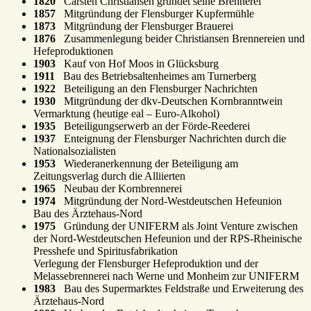
1820
Carsten Christiansen gründet seine Brennerei
1857
Mitgründung der Flensburger Kupfermühle
1873
Mitgründung der Flensburger Brauerei
1876
Zusammenlegung beider Christiansen Brennereien und
Hefeproduktionen
1903
Kauf von Hof Moos in Glücksburg
1911
Bau des Betriebsaltenheimes am Turnerberg
1922
Beteiligung an den Flensburger Nachrichten
1930
Mitgründung der dkv-Deutschen Kornbranntwein
Vermarktung (heutige eal – Euro-Alkohol)
1935
Beteiligungserwerb an der Förde-Reederei
1937
Enteignung der Flensburger Nachrichten durch die
Nationalsozialisten
1953
Wiederanerkennung der Beteiligung am
Zeitungsverlag durch die Alliierten
1965
Neubau der Kornbrennerei
1974
Mitgründung der Nord-Westdeutschen Hefeunion
Bau des Ärztehaus-Nord
1975
Gründung der UNIFERM als Joint Venture zwischen
der Nord-Westdeutschen Hefeunion und der RPS-Rheinische
Presshefe und Spiritusfabrikation
Verlegung der Flensburger Hefeproduktion und der
Melassebrennerei nach Werne und Monheim zur UNIFERM
1983
Bau des Supermarktes Feldstraße und Erweiterung des
Ärztehaus-Nord